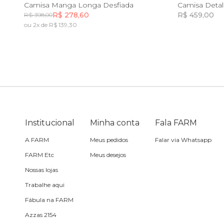
PP
P
M
G
GG
Camisa Manga Longa Desfiada
Camisa Deta
R$ 278,60
R$ 459,00
R$ 398,00
Sling
ou 2x de R$ 139,30
Incluir na mochila
Toalha
Travesseiro
Vela
Institucional
Minha conta
Fala FARM
A FARM
Meus pedidos
Falar via Whatsapp
FARM Etc
Meus desejos
Nossas lojas
Trabalhe aqui
Fábula na FARM
Azzas 2154