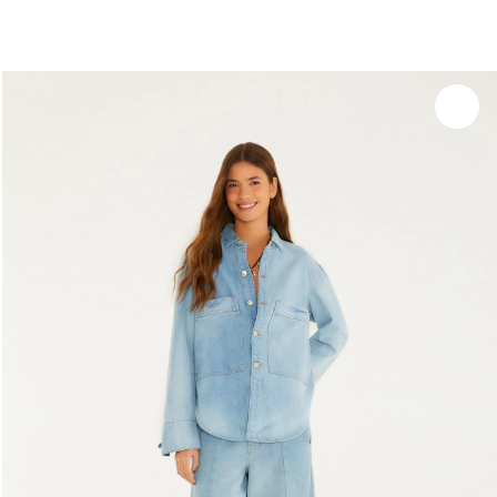
você merece 30% OFF pra comemorar com a gente
aproveita!
Experimente