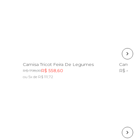
P
M
G
GG
Camisa Tricot Feira De Legumes
Camisa Es
R$ 558,60
R$ 498,0
R$ 798,00
ou 5x de R$ 111,72
Incluir na mochila