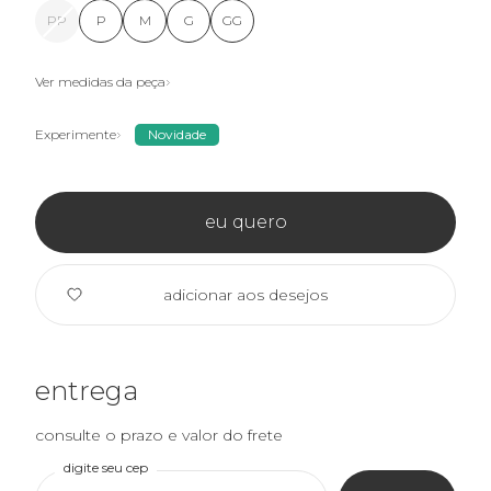
PP
P
M
G
GG
Ver medidas da peça
Experimente
Novidade
eu quero
adicionar aos desejos
entrega
consulte o prazo e valor do frete
digite seu cep