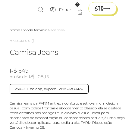
0
Entrar
home
moda feminina
camisa
ref 359310_0101
Camisa Jeans
R$ 649
ou 6x de R$ 108,16
25%OFF no app, cupom: VEMPROAPP
camisa jeans da FARM entrega conforto e estilo em um design
casual. com bolsos frontais e abotoamento clássico, ela se destaca
pelos detalhes nas mangas que elevam o visual. ideal para
momentos de descontração ou compromissos casuais, é uma peça
versátil e descomplicada para o dia a dia. FARM Rio, coleção
Carioca - inverno 26.