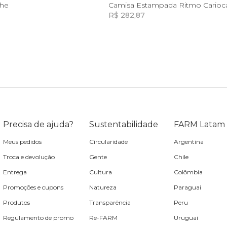
G
GG
G
GG
lhe
Camisa Estampada Ritmo Carioc
R$ 282,87
Incluir na mochila
Incluir na mochila
Precisa de ajuda?
Sustentabilidade
FARM Latam
Meus pedidos
Circularidade
Argentina
Troca e devolução
Gente
Chile
Entrega
Cultura
Colômbia
Promoções e cupons
Natureza
Paraguai
Produtos
Transparência
Peru
Regulamento de promo
Re-FARM
Uruguai