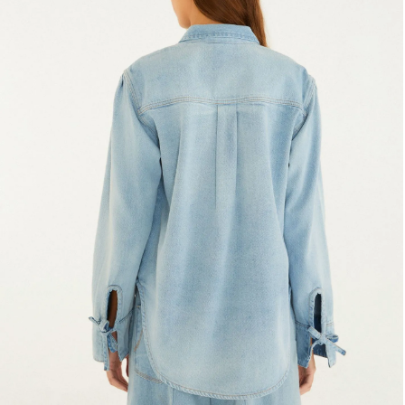
Fone e headphone
Frescobol
Lancheira
Lenço
Mala
Meia
Necessaire