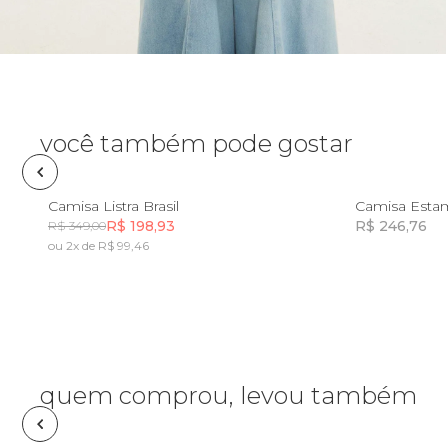
Óculos de sol
Pin e patch
Planner
você também pode gostar
Pochete
PP
P
M
G
GG
Camisa Listra Brasil
Camisa Estam
R$ 198,93
R$ 246,76
R$ 349,00
Porta incenso e incensário
ou 2x de R$ 99,46
Incluir na mochila
Porta isqueiro
Sabonete
quem comprou, levou também
Skate