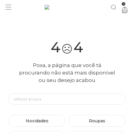
0
você merece 30% OFF pra comemorar com a gente
aproveita!
4
4
Poxa, a página que você tá
procurando não está mais disponível
ou seu desejo acabou
Novidades
Roupas