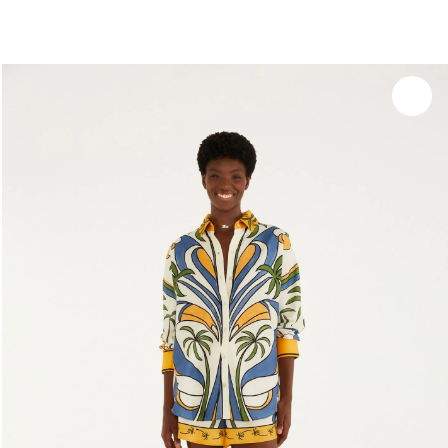
você merece 30% OFF pra comemorar com a gente
aproveita!
Experimente