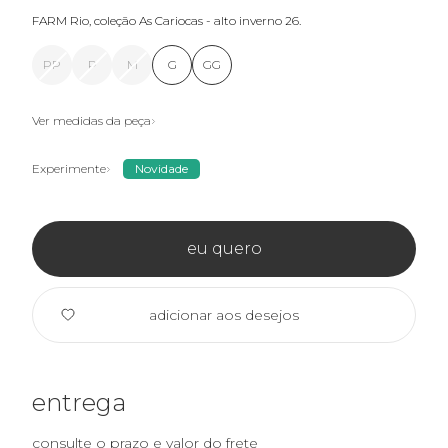
FARM Rio, coleção As Cariocas - alto inverno 26.
PP
P
M
G
GG
Ver medidas da peça
Experimente
Novidade
eu quero
adicionar aos desejos
entrega
consulte o prazo e valor do frete