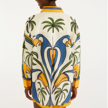
Estojo
Fone e headphone
Frescobol
Lancheira
Lenço
Mala
Meia