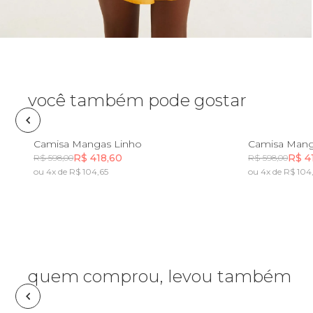
Necessaire
Óculos de sol
Pin e patch
você também pode gostar
Planner
PP
P
M
G
GG
PP
Camisa Mangas Linho
Camisa Mang
R$ 418,60
R$ 4
R$ 598,00
R$ 598,00
Pochete
ou 4x de R$ 104,65
ou 4x de R$ 104
Incluir na mochila
Porta incenso e incensário
Porta isqueiro
quem comprou, levou também
Sabonete