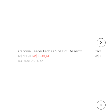
G
PP
P
M
G
GG
Camisa Jeans Tachas Sol Do Deserto
Camisa E
R$ 698,60
R$ 698,0
R$ 998,00
ou 6x de R$ 116,43
Incluir na mochila