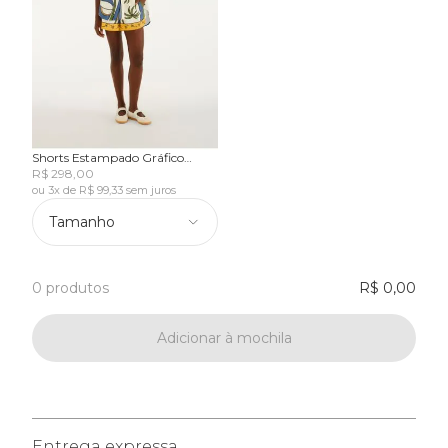
Shorts Estampado Gráfico
Tropical
R$ 298,00
ou 3x de R$ 99,33 sem juros
Tamanho
0 produtos
R$ 0,00
Adicionar à mochila
Entrega expressa