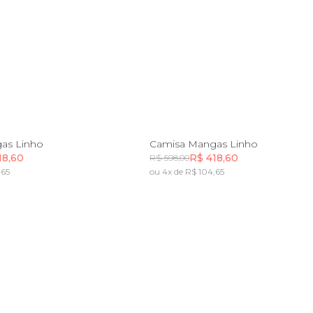
P
M
G
GG
PP
P
M
G
G
as Linho
Camisa Mangas Linho
18,60
R$ 418,60
R$ 598,00
,65
ou 4x de R$ 104,65
Incluir na mochila
Incluir na mochila