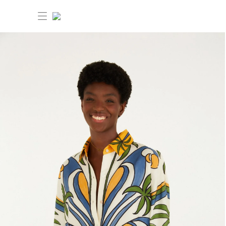
30% OFF ANIVERSÁRIO FARM
Novidades
Roupas
Novidades
Bazar
Roupas
Ver tudo
FARM Etc
Bazar