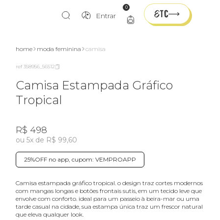
0
Entrar
home
moda feminina
camisa
ref 358956_56512
Camisa Estampada Gráfico
Tropical
R$ 498
ou 5x de R$ 99,60
25%OFF no app, cupom: VEMPROAPP
camisa estampada gráfico tropical. o design traz cortes modernos
com mangas longas e botões frontais sutis, em um tecido leve que
envolve com conforto. ideal para um passeio à beira-mar ou uma
tarde casual na cidade, sua estampa única traz um frescor natural
que eleva qualquer look.