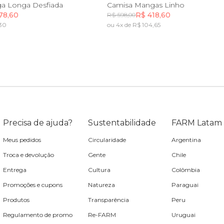
P
M
G
GG
PP
P
M
G
G
a Longa Desfiada
Camisa Mangas Linho
78,60
R$ 418,60
R$ 598,00
,30
ou 4x de R$ 104,65
Incluir na mochila
Incluir na mochila
Precisa de ajuda?
Sustentabilidade
FARM Latam
Meus pedidos
Circularidade
Argentina
Troca e devolução
Gente
Chile
Entrega
Cultura
Colômbia
Promoções e cupons
Natureza
Paraguai
Produtos
Transparência
Peru
Regulamento de promo
Re-FARM
Uruguai