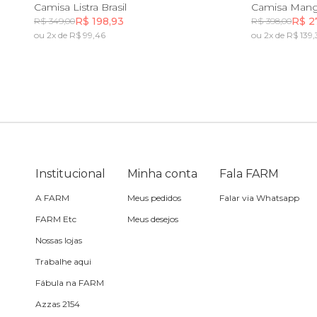
PP
P
M
G
GG
PP
Camisa Listra Brasil
Camisa Mang
R$ 198,93
R$ 2
R$ 349,00
R$ 398,00
Skate
ou 2x de R$ 99,46
ou 2x de R$ 139
Incluir na mochila
Sling
Toalha
Travesseiro
Institucional
Minha conta
Fala FARM
Vela
A FARM
Meus pedidos
Falar via Whatsapp
FARM Etc
Meus desejos
Nossas lojas
Trabalhe aqui
Fábula na FARM
Azzas 2154