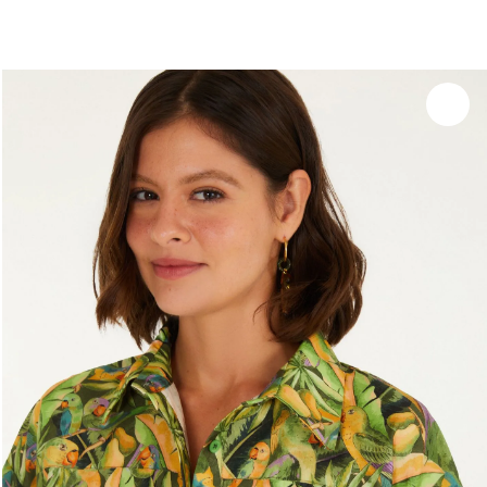
você merece 30% OFF pra comemorar com a gente
aproveita!