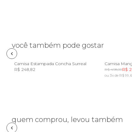
Frescobol
Lancheira
você também pode gostar
Lenço
P
M
G
P
Mala
Camisa Estampada Concha Surreal
R$ 248,82
R$ 2
R$ 498,00
ou 3x de R$ 99,
Incluir na mochila
Meia
Necessaire
Óculos de sol
quem comprou, levou também