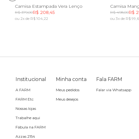
Pin e patch
PP
P
M
G
GG
P
Camisa Estampada Vera Lenço
R$ 208,45
R$ 2
R$ 379,00
R$ 498,00
ou 2x de R$ 104,22
ou 3x de R$ 99,
Planner
Incluir na mochila
Pochete
Porta
incenso e
incensário
Porta
Institucional
Minha conta
Fala FARM
isqueiro
A FARM
Meus pedidos
Falar via Whatsapp
Sabonete
FARM Etc
Meus desejos
Nossas lojas
Skate
Trabalhe aqui
Fábula na FARM
Sling
Azzas 2154