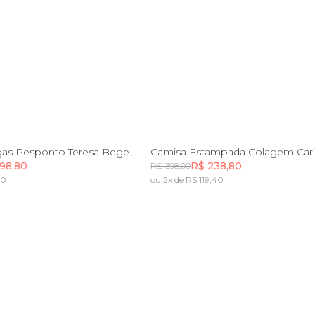
M
G
GG
P
M
G
GG
Camisa Mangas Pesponto Teresa Bege Creme
Camisa Estampada Colagem Car
98,80
R$ 238,80
R$ 398,00
60
ou 2x de R$ 119,40
Incluir na mochila
Incluir na mochila