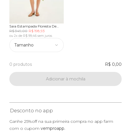
Saia Estampada Floresta De
Passarinho
R$ 349,00
R$ 198,93
ou 2x de R$ 99,46 sem juros
Tamanho
0 produtos
R$ 0,00
Adicionar à mochila
Desconto no app
Ganhe 25%off na sua primeira compra no app farm
com o cupom
vemproapp.