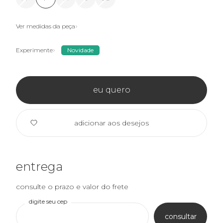
Ver medidas da peça
Experimente
Novidade
eu quero
adicionar aos desejos
entrega
consulte o prazo e valor do frete
digite seu cep
consultar