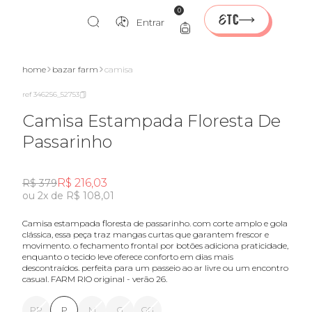
0
Entrar
home
bazar farm
camisa
ref 346256_52753
Camisa Estampada Floresta De
Passarinho
R$ 216,03
R$ 379
ou 2x de R$ 108,01
camisa estampada floresta de passarinho. com corte amplo e gola
clássica, essa peça traz mangas curtas que garantem frescor e
movimento. o fechamento frontal por botões adiciona praticidade,
enquanto o tecido leve oferece conforto em dias mais
descontraídos. perfeita para um passeio ao ar livre ou um encontro
casual. FARM RIO original - verão 26.
PP
P
M
G
GG