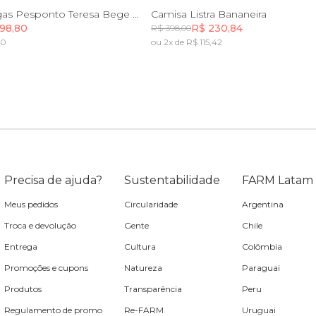
M
G
GG
PP
P
M
G
Camisa Mangas Pesponto Teresa Bege Creme
Camisa Listra Bananeira
98,80
R$ 230,84
R$ 398,00
60
ou 2x de R$ 115,42
Incluir na mochila
Incluir na mochila
Precisa de ajuda?
Sustentabilidade
FARM Latam
Meus pedidos
Circularidade
Argentina
Troca e devolução
Gente
Chile
Entrega
Cultura
Colômbia
Promoções e cupons
Natureza
Paraguai
Produtos
Transparência
Peru
Regulamento de promo
Re-FARM
Uruguai