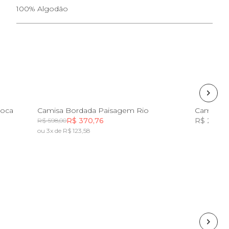
100% Algodão
G
GG
ioca
Camisa Bordada Paisagem Rio
Camisa E
R$ 370,76
R$ 244,5
R$ 598,00
ou 3x de R$ 123,58
Incluir na mochila