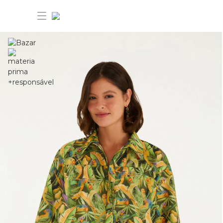
30% OFF ANIVERSÁRIO FARM
Novidades
Roupas
Novidades
Bazar
Roupas
Ver tudo
FARM Etc
Bazar