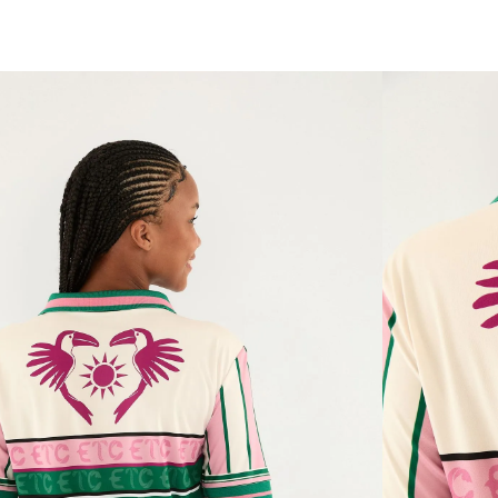
bazar FARM Rio: tudo 50% OFF
vem ver