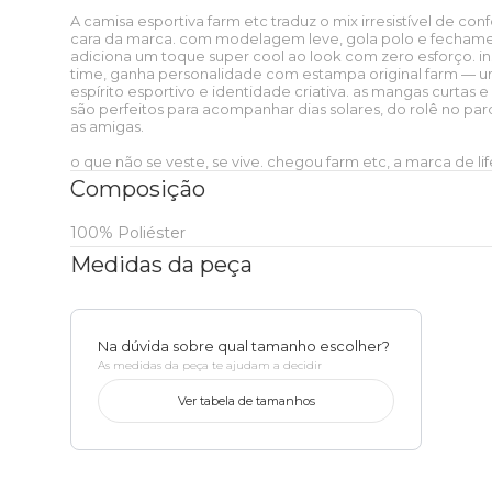
A camisa esportiva farm etc traduz o mix irresistível de conf
T-shirt
Short
cara da marca. com modelagem leve, gola polo e fechame
Caixinha de som
FARM Rio + Zee dog
Zee dog
Onça Bandana
Essenciais do dia a dia
Pra levar
Faixa de preço
Etc e tal
adiciona um toque super cool ao look com zero esforço. in
Ver tudo
Ver tudo
time, ganha personalidade com estampa original farm —
Casaco
Bermuda
espírito esportivo e identidade criativa. as mangas curtas e
Mala
LEV
Colecionáveis
Viagem
Colecionáveis
são perfeitos para acompanhar dias solares, do rolê no p
Zee
Faixa de
Pra levar
as amigas.
Óculos de sol
Biquíni
Ver tudo
dog
preço
Baby look
Calça
o que não se veste, se vive. chegou farm etc, a marca de life
Pin e patch
Esporte
Praia
Clássicos
Viagem
Colecionáveis
Composição
Boia
Canga
Porta isqueiro
Ver tudo
Regata
Ver tudo
Até R$50
100% Poliéster
Porta incenso e caixa de fósforo
Viagem
Térmicos
Praia
Clássicos
Canga
Cartão postal
Mochila
Ver tudo
Ver tudo
Medidas da peça
Top
Coleira
Até R$100
Vela
Bem-estar
Papelaria
Térmicos
Biquíni
Lenço
Bolsa
Mala
Ver tudo
Etc e tal
Ver tudo
Guia e
Na dúvida sobre qual tamanho escolher?
Até R$200
peitoral
As medidas da peça te ajudam a decidir
Boné e chapéu
Urbano
Decoração
Papelaria
Boné e chapéu
Sabonete
Necessaire
Necessaire
Óculos de sol
Ver tudo
Garrafa e copo
Bolsa
Ver tabela de tamanhos
Cinto de
Até R$300
correr
Pra cabelo
Esporte
Corda de
Decoração
Travesseiro de praia
Térmicos
Mochila
Boia
Garrafa
Ver tudo
Copo
Capa de
celular