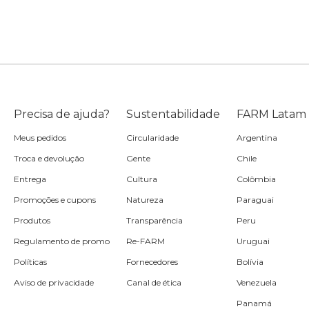
Precisa de ajuda?
Sustentabilidade
FARM Latam
Meus pedidos
Circularidade
Argentina
Troca e devolução
Gente
Chile
Entrega
Cultura
Colômbia
Promoções e cupons
Natureza
Paraguai
Produtos
Transparência
Peru
Regulamento de promo
Re-FARM
Uruguai
Políticas
Fornecedores
Bolívia
Aviso de privacidade
Canal de ética
Venezuela
Panamá