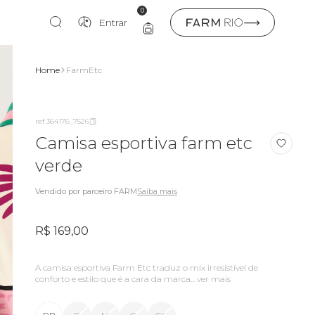
0
Entrar
Home
FarmEtc
ref 364176_7526
Camisa esportiva farm etc
verde
Vendido por parceiro FARM
Saiba mais
R$ 169,00
a camisa esportiva Farm Etc traduz o mix irresistível de
conforto e estilo que é a cara da marca...
ver mais