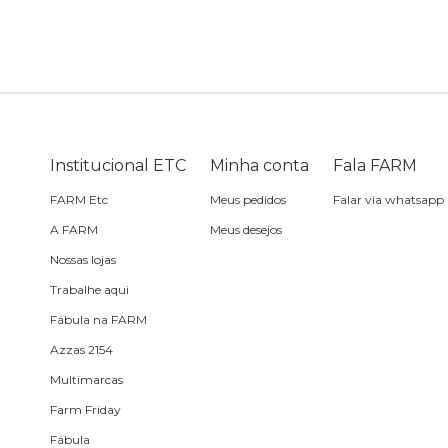
Sling
Sabonete
Sling
praia
Corda de celular
Frescobol
Caixa de metal
Bola
Institucional ETC
Minha conta
Fala FARM
Espelho de bolsa
FARM Etc
Meus pedidos
Falar via whatsapp
A FARM
Meus desejos
Chaveiro
Nossas lojas
Trabalhe aqui
Meia
Fábula na FARM
Azzas 2154
Almofada de viagem
Multimarcas
Farm Friday
Fábula