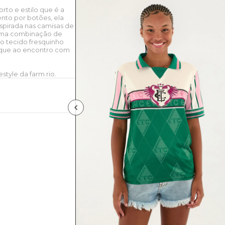
orto e estilo que é a
nto por botões, ela
spirada nas camisas de
 uma combinação de
 o tecido fresquinho
arque ao encontro com
style da farm rio.