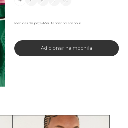
PP
P
M
G
GG
Medidas da peça
Meu tamanho acabou
Adicionar na mochila