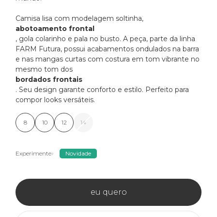
Camisa lisa com modelagem soltinha,
abotoamento frontal
, gola colarinho e pala no busto. A peça, parte da linha
FARM Futura, possui acabamentos ondulados na barra
e nas mangas curtas com costura em tom vibrante no
mesmo tom dos
bordados frontais
. Seu design garante conforto e estilo. Perfeito para
compor looks versáteis.
8
10
12
14
Experimente
Novidade
eu quero