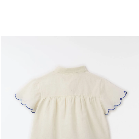
você merece 30% OFF pra comemorar com a gente
aproveita!
Experimente