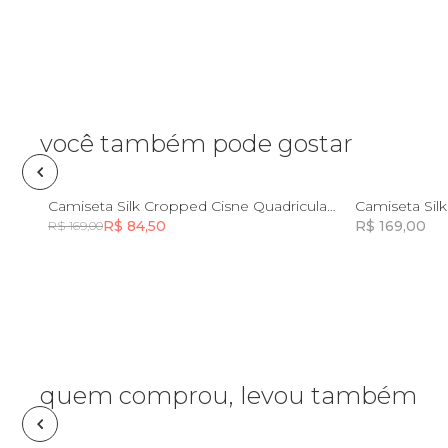
Necessaire
Óculos de sol
Pin e patch
você também pode gostar
Planner
8
10
12
14
8
Camiseta Silk Cropped Cisne Quadriculado
Camiseta Sil
R$ 84,50
R$ 169,00
R$ 169,00
Pochete
Incluir na mochila
Porta incenso e incensário
Porta isqueiro
quem comprou, levou também
Sabonete