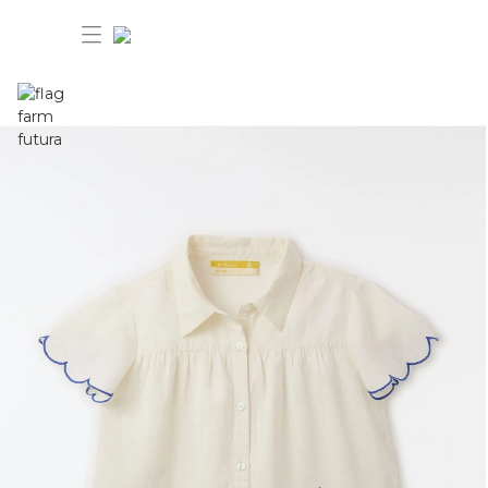
30% OFF ANIVERSÁRIO FARM
Novidades
Roupas
Novidades
Bazar
Roupas
Ver tudo
FARM Etc
Bazar