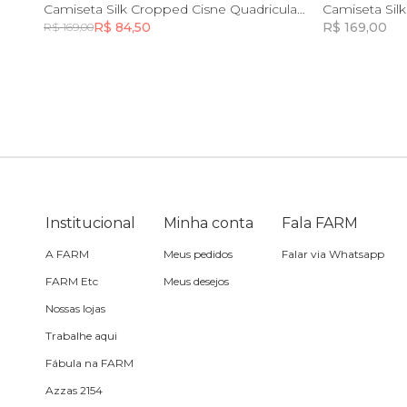
8
10
12
14
8
Camiseta Silk Cropped Cisne Quadriculado
Camiseta Sil
R$ 84,50
R$ 169,00
R$ 169,00
Skate
Incluir na mochila
Sling
Toalha
Travesseiro
Institucional
Minha conta
Fala FARM
Vela
A FARM
Meus pedidos
Falar via Whatsapp
FARM Etc
Meus desejos
Nossas lojas
Trabalhe aqui
Fábula na FARM
Azzas 2154