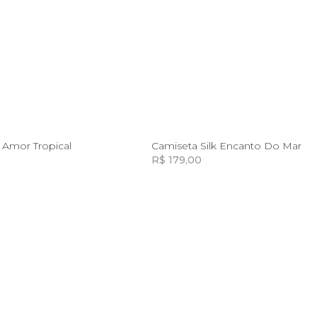
10
12
14
8
10
12
14
k Amor Tropical
Camiseta Silk Encanto Do Mar
R$ 179,00
Incluir na mochila
Incluir na mochila