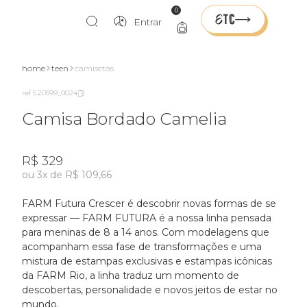
0
Entrar
home
teen
camisetas
ref 5.20599_0024
Camisa Bordado Camelia
R$ 329
ou 3x de R$ 109,66
FARM Futura Crescer é descobrir novas formas de se
expressar — FARM FUTURA é a nossa linha pensada
para meninas de 8 a 14 anos. Com modelagens que
acompanham essa fase de transformações e uma
mistura de estampas exclusivas e estampas icônicas
da FARM Rio, a linha traduz um momento de
descobertas, personalidade e novos jeitos de estar no
mundo.