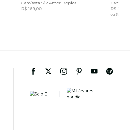
8
10
12
14
Camiseta Silk Amor Tropical
Camisa Li
R$ 169,00
R$ 349,0
ou 3x de R$ 
Incluir na mochila