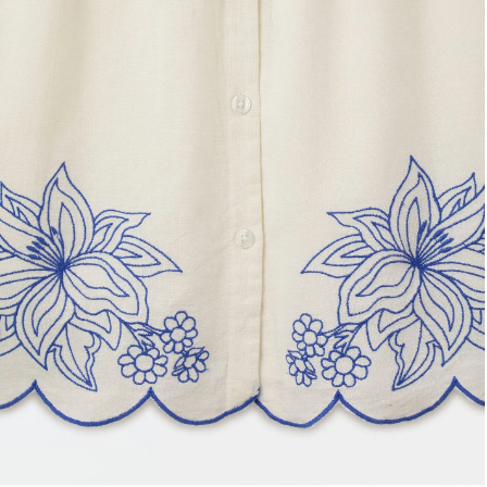
Estojo
Fone e headphone
Frescobol
Lancheira
Lenço
Mala
Meia