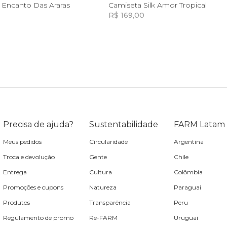
10
12
14
8
10
12
14
k Encanto Das Araras
Camiseta Silk Amor Tropical
R$ 169,00
Incluir na mochila
Incluir na mochila
Precisa de ajuda?
Sustentabilidade
FARM Latam
Meus pedidos
Circularidade
Argentina
Troca e devolução
Gente
Chile
Entrega
Cultura
Colômbia
Promoções e cupons
Natureza
Paraguai
Produtos
Transparência
Peru
Regulamento de promo
Re-FARM
Uruguai