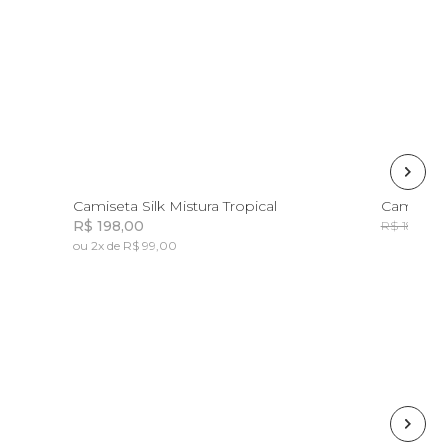
8
10
12
14
Camiseta Silk Mistura Tropical
Camiseta 
R$ 198,00
R
R$ 189,00
ou 2x de R$ 99,00
Incluir na mochila