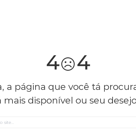
você merece 30% OFF pra comemorar com a gente
aproveita!
4
4
, a página que você tá procu
á mais disponível ou seu desej