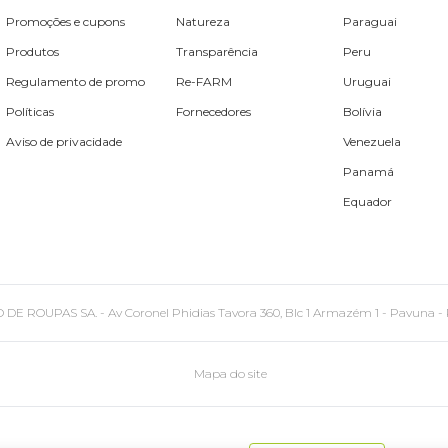
Promoções e cupons
Natureza
Paraguai
Produtos
Transparência
Peru
Regulamento de promo
Re-FARM
Uruguai
Políticas
Fornecedores
Bolívia
Aviso de privacidade
Venezuela
Panamá
Equador
PAS SA. - Av Coronel Phidias Tavora 360, Blc 1 Armazém 1 - Pavuna - Rio de
Mapa do site