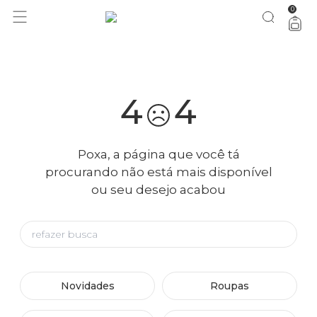
0
você merece 30% OFF pra comemorar com a gente
aproveita!
4
4
Poxa, a página que você tá
procurando não está mais disponível
ou seu desejo acabou
Novidades
Roupas