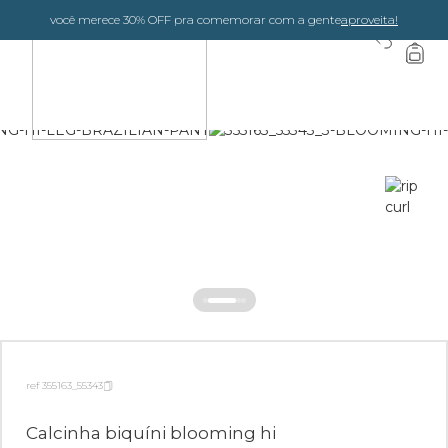
você merece 30% OFF pra comemorar com a gente
aproveita!
0
ref 355163_55343
Calcinha biquíni blooming hi