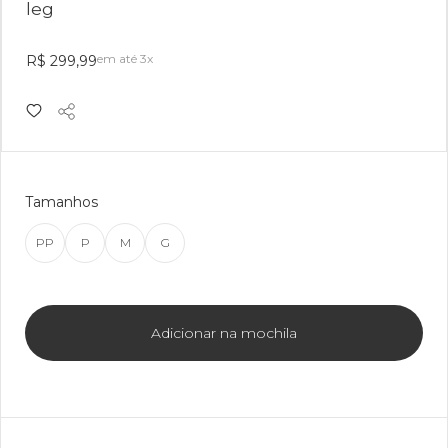
leg
em até 3x
R$ 299,99
Tamanhos
PP
P
M
G
Adicionar na mochila