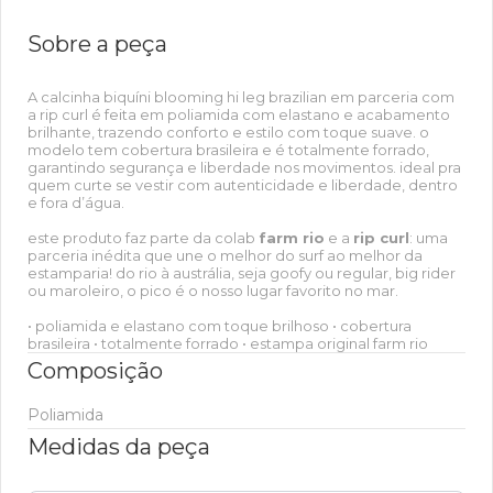
Sobre a peça
A calcinha biquíni blooming hi leg brazilian em parceria com
a rip curl é feita em poliamida com elastano e acabamento
brilhante, trazendo conforto e estilo com toque suave. o
modelo tem cobertura brasileira e é totalmente forrado,
garantindo segurança e liberdade nos movimentos. ideal pra
quem curte se vestir com autenticidade e liberdade, dentro
e fora d’água.
este produto faz parte da colab
farm rio
e a
rip curl
: uma
parceria inédita que une o melhor do surf ao melhor da
estamparia! do rio à austrália, seja goofy ou regular, big rider
ou maroleiro, o pico é o nosso lugar favorito no mar.
• poliamida e elastano com toque brilhoso • cobertura
brasileira • totalmente forrado • estampa original farm rio
Composição
Poliamida
Medidas da peça