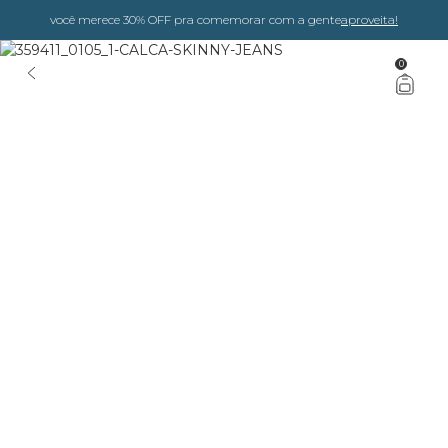
você merece 30% OFF pra comemorar com a gente
aproveita!
0