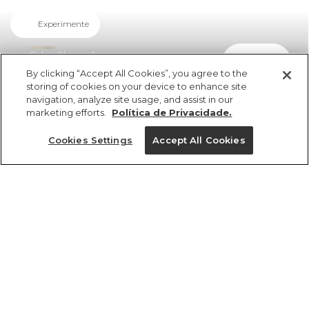
Experimente
Calça Skinny Jeans
comprar
R$ 449,00
By clicking “Accept All Cookies”, you agree to the
storing of cookies on your device to enhance site
navigation, analyze site usage, and assist in our
marketing efforts.
Política de Privacidade.
Cookies Settings
Accept All Cookies
ref 359411_0105
Calça Skinny Jeans
Tamanhos
Tamanhos
Tamanhos
Tamanhos
R$ 449,00
4x R$ 112,25 sem juros
PP
PP
PP
34
36
P
P
P
38
M
M
M
40
G
G
G
GG
GG
GG
42
44
46
tamanhos
1 un.
34
36
38
40
42
44
46