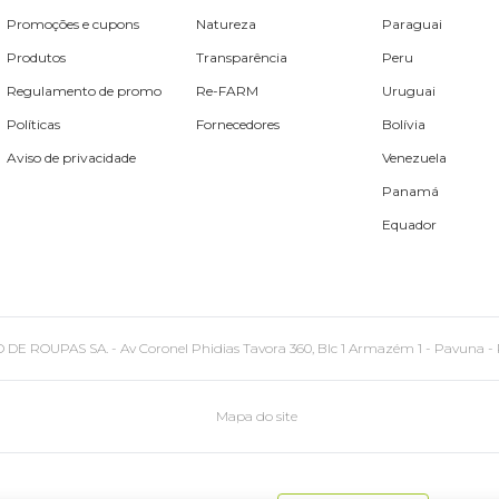
Promoções e cupons
Natureza
Paraguai
Produtos
Transparência
Peru
Regulamento de promo
Re-FARM
Uruguai
Políticas
Fornecedores
Bolívia
Aviso de privacidade
Venezuela
Panamá
Equador
PAS SA. - Av Coronel Phidias Tavora 360, Blc 1 Armazém 1 - Pavuna - Rio de
Mapa do site