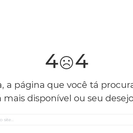
você merece 30% OFF pra comemorar com a gente
aproveita!
4
4
, a página que você tá procu
á mais disponível ou seu desej