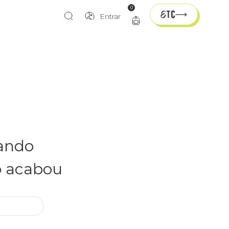
0
Entrar
rando
o acabou