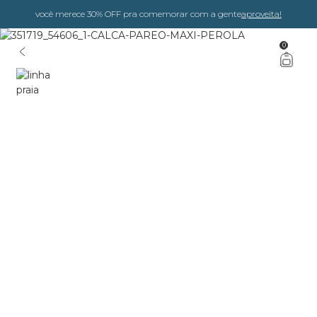
você merece 30% OFF pra comemorar com a gente
aproveita!
0