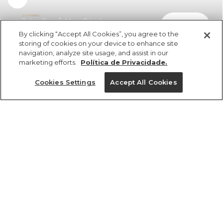
Calça Pareô Maxi Pérola
comprar
R$ 498,00
By clicking “Accept All Cookies”, you agree to the
storing of cookies on your device to enhance site
navigation, analyze site usage, and assist in our
marketing efforts.
Política de Privacidade.
Cookies Settings
Accept All Cookies
ref 351719_54606
Calça Pareô Maxi
Pérola
Tamanhos
Tamanhos
Tamanhos
Tamanhos
R$ 498,00
5x R$ 99,60 sem juros
PP
PP
PP
P
GG
P
P
P
PP
M
M
M
G
G
G
G
GG
GG
GG
M
25%OFF no app, cupom: VEMPROAPP
1 un.
1 un.
tamanhos
Ver medidas da peça
Ver medidas da peça
Ver medidas da peça
Ver medidas da peça