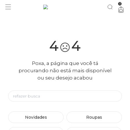
0
você merece 30% OFF pra comemorar com a gente
aproveita!
4
4
Poxa, a página que você tá
procurando não está mais disponível
ou seu desejo acabou
Novidades
Roupas