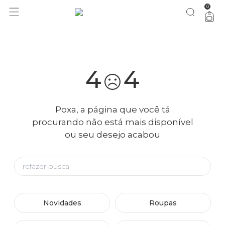
0
você merece 30% OFF pra comemorar com a gente
aproveita!
4
4
Poxa, a página que você tá
procurando não está mais disponível
ou seu desejo acabou
Novidades
Roupas