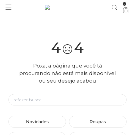
0
você merece 30% OFF pra comemorar com a gente
aproveita!
4
4
Poxa, a página que você tá
procurando não está mais disponível
ou seu desejo acabou
Novidades
Roupas