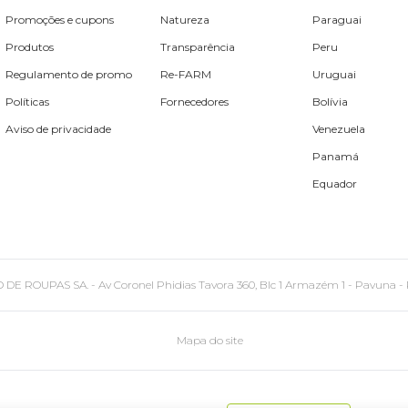
Promoções e cupons
Natureza
Paraguai
Produtos
Transparência
Peru
Regulamento de promo
Re-FARM
Uruguai
Políticas
Fornecedores
Bolívia
Aviso de privacidade
Venezuela
Panamá
Equador
PAS SA. - Av Coronel Phidias Tavora 360, Blc 1 Armazém 1 - Pavuna - Rio de
Mapa do site