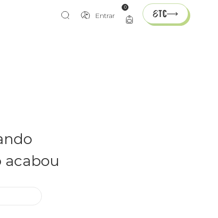
0
Entrar
rando
o acabou