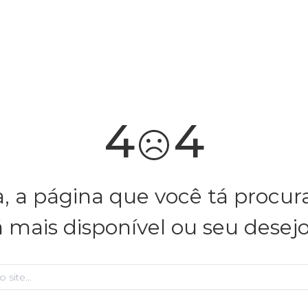
4
4
, a página que você tá procu
á mais disponível ou seu desej