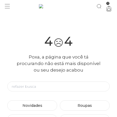
0
você merece 30% OFF pra comemorar com a gente
aproveita!
4
4
Poxa, a página que você tá
procurando não está mais disponível
ou seu desejo acabou
Novidades
Roupas