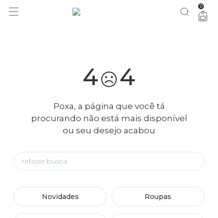
0
você merece 30% OFF pra comemorar com a gente
aproveita!
4
4
Poxa, a página que você tá
procurando não está mais disponível
ou seu desejo acabou
Novidades
Roupas