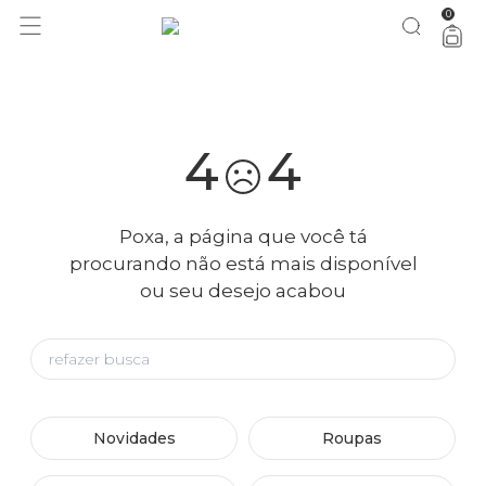
0
você merece 30% OFF pra comemorar com a gente
aproveita!
4
4
Poxa, a página que você tá
procurando não está mais disponível
ou seu desejo acabou
Novidades
Roupas