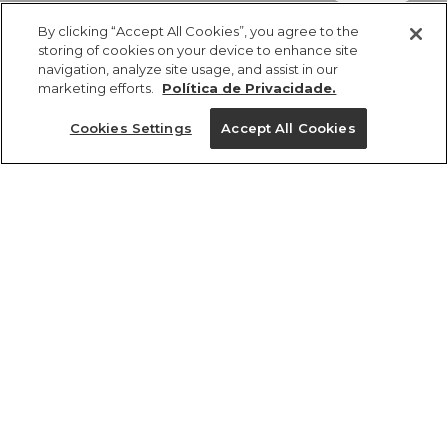
By clicking “Accept All Cookies”, you agree to the
storing of cookies on your device to enhance site
navigation, analyze site usage, and assist in our
marketing efforts.
Política de Privacidade.
ref 362693_56672
Calça Estampada
Cookies Settings
Accept All Cookies
Kyoto
Tamanhos
R$ 379,00
R$ 234,98
2x R$ 117,49 sem juros
tamanhos
G
PP
M
GG
P
PP
P
M
G
GG
1 un.
1 un.
Ver medidas da peça
Ver medidas da peça