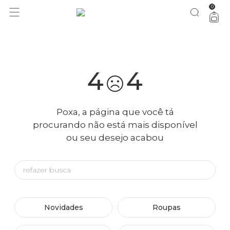
0
você merece 30% OFF pra comemorar com a gente
aproveita!
4
4
Poxa, a página que você tá
procurando não está mais disponível
ou seu desejo acabou
Novidades
Roupas