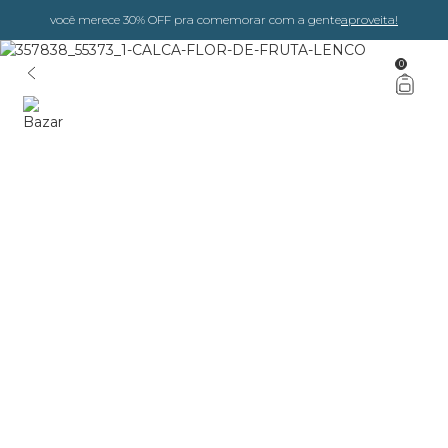
você merece 30% OFF pra comemorar com a gente
aproveita!
0