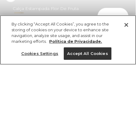
Calça Estampada Flor De Fruta
comprar
Lenço
By clicking “Accept All Cookies”, you agree to the
R$ 429,00
R$ 244,53
storing of cookies on your device to enhance site
navigation, analyze site usage, and assist in our
marketing efforts.
Política de Privacidade.
Cookies Settings
Accept All Cookies
ref 357838_55373
Calça Estampada
Flor De Fruta Lenço
Tamanhos
R$ 429,00
R$ 244,53
2x R$ 122,26 sem juros
GG
M
PP
G
P
tamanhos
1 un.
1 un.
PP
P
M
G
GG
Ver medidas da peça