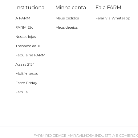
Óculos de sol
Institucional
Minha conta
Fala FARM
A FARM
Meus pedidos
Falar via Whatsapp
Pin e patch
FARM Etc
Meus desejos
Nossas lojas
Planner
Trabalhe aqui
Fábula na FARM
Pochete
Azzas 2154
Multimarcas
Porta incenso e incensário
Farm Friday
Fábula
Porta isqueiro
Sabonete
Skate
FARM RIO CIDADE MARAVILHOSA INDUSTRIA E COMERCIO DE ROU