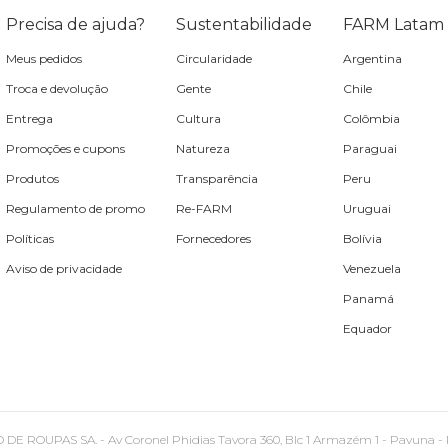
Precisa de ajuda?
Sustentabilidade
FARM Latam
Meus pedidos
Circularidade
Argentina
Troca e devolução
Gente
Chile
Entrega
Cultura
Colômbia
Promoções e cupons
Natureza
Paraguai
Produtos
Transparência
Peru
Regulamento de promo
Re-FARM
Uruguai
Políticas
Fornecedores
Bolívia
Aviso de privacidade
Venezuela
Panamá
Equador
PAS SA. - Av Coronel Phidias Tavora 360, Blc 1 Armazém 1 - Pavuna - Rio de