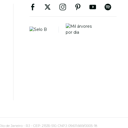
 Janeiro - RJ - CEP: 21535-510. CNPJ: 09.611.669/0005-18