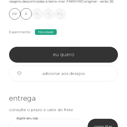
viagens descontraídas à beira-mar. FARM RIO original - verão 26.
PP
P
M
G
GG
Experimente
Novidade
eu quero
adicionar aos desejos
entrega
consulte o prazo e valor do frete
digite seu cep
consultar