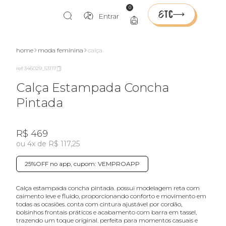
0
Entrar
home
moda feminina
calça
ref 346029_53117
Calça Estampada Concha
Pintada
R$ 469
ou 4x de R$ 117,25
25%OFF no app, cupom: VEMPROAPP
calça estampada concha pintada. possui modelagem reta com
caimento leve e fluido, proporcionando conforto e movimento em
todas as ocasiões. conta com cintura ajustável por cordão,
bolsinhos frontais práticos e acabamento com barra em tassel,
trazendo um toque original. perfeita para momentos casuais e