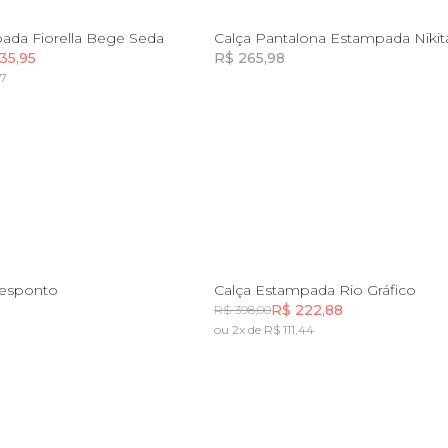
PP
P
ada Fiorella Bege Seda
Calça Pantalona Estampada Nikit
35,95
R$ 265,98
97
Incluir na mochila
Incluir na mochila
Incluir na mochila
Incluir na mochila
P
M
G
PP
P
M
G
G
Pesponto
Calça Estampada Rio Gráfico
R$ 222,88
R$ 398,00
ou 2x de R$ 111,44
Incluir na mochila
Incluir na mochila