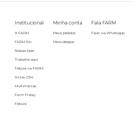
Óculos de sol
Pin e patch
Institucional
Minha conta
Fala FARM
A FARM
Meus pedidos
Falar via Whatsapp
Planner
FARM Etc
Meus desejos
Nossas lojas
Pochete
Trabalhe aqui
Fábula na FARM
Porta incenso e incensário
Azzas 2154
Multimarcas
Porta isqueiro
Farm Friday
Fábula
Sabonete
Skate