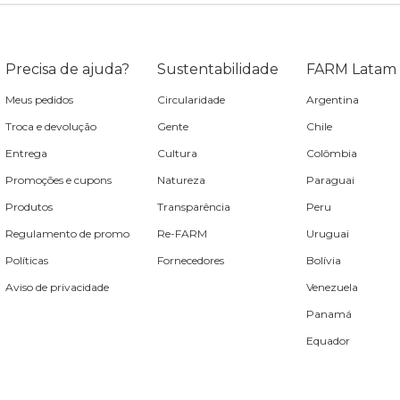
Precisa de ajuda?
Sustentabilidade
FARM Latam
Meus pedidos
Circularidade
Argentina
Troca e devolução
Gente
Chile
Entrega
Cultura
Colômbia
Promoções e cupons
Natureza
Paraguai
Produtos
Transparência
Peru
Regulamento de promo
Re-FARM
Uruguai
Políticas
Fornecedores
Bolívia
Aviso de privacidade
Venezuela
Panamá
Equador