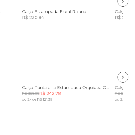
M
a
Calça Estampada Floral Raiana
Calça Es
R$ 230,84
R$ 251,4
Incluir na mochila
Incluir na mochila
G
PP
G
Calça Pantalona Estampada Orquídea Onça
Calça Es
R$ 242,78
R
R$ 398,00
R$ 559,00
ou 2x de R$ 121,39
ou 2x de R$
Incluir na mochila