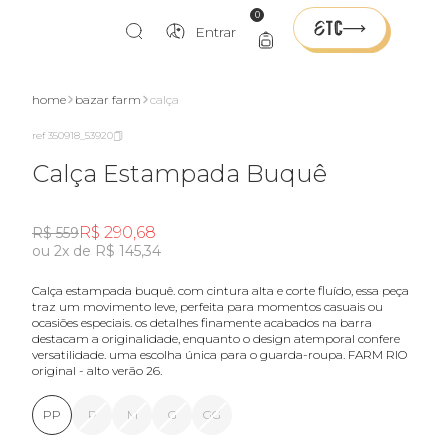
0
Entrar
home
bazar farm
calça
ref 350918_53920
Calça Estampada Buquê
R$ 290,68
R$ 559
ou 2x de R$ 145,34
calça estampada buquê. com cintura alta e corte fluído, essa peça
traz um movimento leve, perfeita para momentos casuais ou
ocasiões especiais. os detalhes finamente acabados na barra
destacam a originalidade, enquanto o design atemporal confere
versatilidade. uma escolha única para o guarda-roupa. FARM RIO
original - alto verão 26.
PP
P
M
G
GG