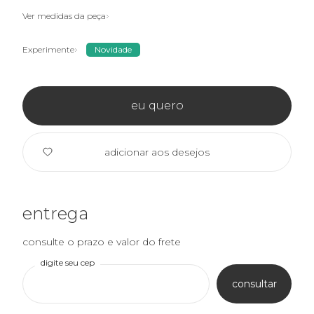
Ver medidas da peça
Experimente
Novidade
eu quero
adicionar aos desejos
entrega
consulte o prazo e valor do frete
digite seu cep
consultar