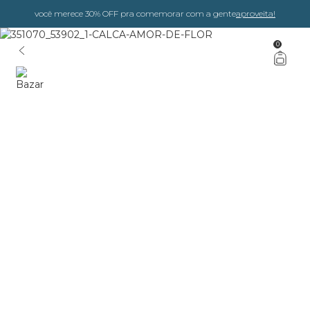
você merece 30% OFF pra comemorar com a gente
aproveita!
0