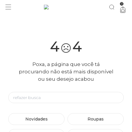
0
você merece 30% OFF pra comemorar com a gente
aproveita!
4
4
Poxa, a página que você tá
procurando não está mais disponível
ou seu desejo acabou
Novidades
Roupas