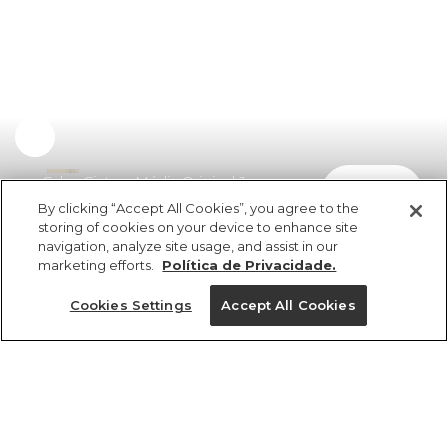
Calça Cintura Média Original Jeans
comprar
R$ 549,00
By clicking “Accept All Cookies”, you agree to the
storing of cookies on your device to enhance site
navigation, analyze site usage, and assist in our
marketing efforts.
Política de Privacidade.
Cookies Settings
Accept All Cookies
ref 357800_0109
Calça Cintura Média
Original Jeans
Tamanhos
Tamanhos
Tamanhos
Tamanhos
R$ 549,00