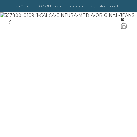
você merece 30% OFF pra comemorar com a gente
aproveita!
0