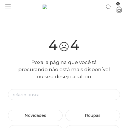
0
você merece 30% OFF pra comemorar com a gente
aproveita!
4
4
Poxa, a página que você tá
procurando não está mais disponível
ou seu desejo acabou
Novidades
Roupas