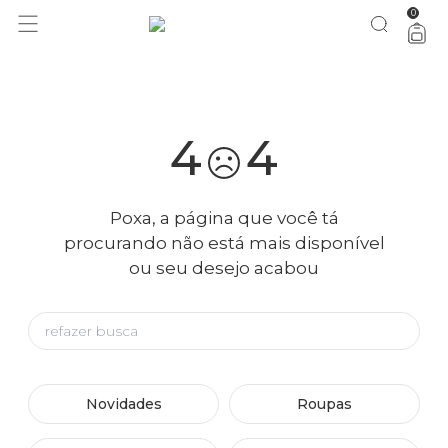
0
você merece 30% OFF pra comemorar com a gente
aproveita!
4
4
Poxa, a página que você tá
procurando não está mais disponível
ou seu desejo acabou
Novidades
Roupas