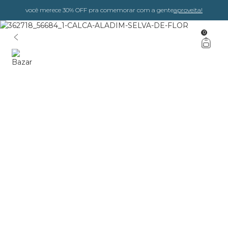
você merece 30% OFF pra comemorar com a gente
aproveita!
0