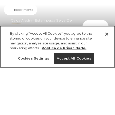
Experimente
Calça Aladim Estampada Selva De
comprar
Flor
By clicking “Accept All Cookies”, you agree to the
R$ 439,00
R$ 267,79
storing of cookies on your device to enhance site
navigation, analyze site usage, and assist in our
marketing efforts.
Política de Privacidade.
Cookies Settings
Accept All Cookies
ref 362718_56684
Calça Aladim
Estampada Selva De
Tamanhos
Tamanhos
Tamanhos
Tamanhos
Flor
R$ 439,00
R$ 267,79
PP
PP
PP
P
M
P
P
P
GG
M
M
M
PP
G
G
G
GG
GG
GG
G
2x R$ 133,89 sem juros
1 un.