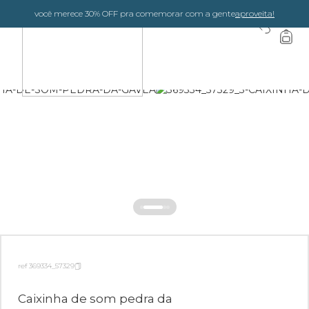
você merece 30% OFF pra comemorar com a gente
aproveita!
0
ref 369334_57329
Caixinha de som pedra da