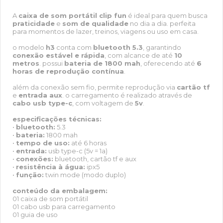
A
caixa de som portátil clip fun
é ideal para quem busca
praticidade
e
som de qualidade
no dia a dia. perfeita
para momentos de lazer, treinos, viagens ou uso em casa.
o modelo
h3
conta com
bluetooth 5.3
, garantindo
conexão estável e rápida
, com alcance de até
10
metros
. possui
bateria de 1800 mah
, oferecendo até
6
horas de reprodução contínua
.
além da conexão sem fio, permite reprodução via
cartão tf
e
entrada aux
. o carregamento é realizado através de
cabo usb type-c
, com voltagem de
5v
.
especificações técnicas:
•
bluetooth:
5.3
•
bateria:
1800 mah
•
tempo de uso:
até 6 horas
•
entrada:
usb type-c (5v = 1a)
•
conexões:
bluetooth, cartão tf e aux
•
resistência à água:
ipx5
•
função:
twin mode (modo duplo)
conteúdo da embalagem:
01 caixa de som portátil
01 cabo usb para carregamento
01 guia de uso