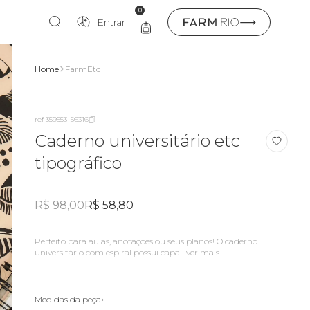
0
Entrar
Home
FarmEtc
ref 359553_56316
Caderno universitário etc
tipográfico
R$ 98,00
R$ 58,80
Perfeito para aulas, anotações ou seus planos! O caderno
universitário com espiral possui capa...
ver mais
Medidas da peça