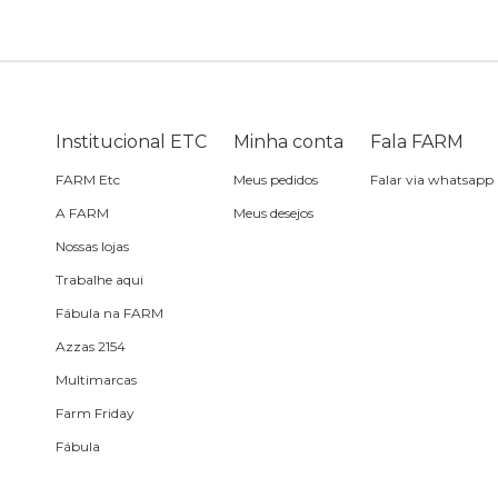
Bike
Planner
Cartão postal
Pra cabelo
Bolsa de praia
Sabonete
headphone
Skate
Estojo
Lenço
Meia
Boné
Bola
Travesseiro de
Sling
Sabonete
Sling
Institucional ETC
Minha conta
Fala FARM
praia
FARM Etc
Meus pedidos
Falar via whatsapp
Corda de celular
Frescobol
A FARM
Meus desejos
Nossas lojas
Caixa de metal
Bola
Trabalhe aqui
Fábula na FARM
Espelho de bolsa
Azzas 2154
Multimarcas
Chaveiro
Farm Friday
Fábula
Meia