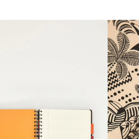
você merece 30% OFF pra comemorar com a gente
aproveita!