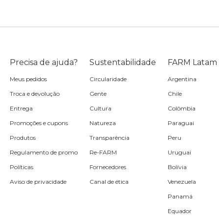
Precisa de ajuda?
Sustentabilidade
FARM Latam
Meus pedidos
Circularidade
Argentina
Troca e devolução
Gente
Chile
Entrega
Cultura
Colômbia
Promoções e cupons
Natureza
Paraguai
Produtos
Transparência
Peru
Regulamento de promo
Re-FARM
Uruguai
Políticas
Fornecedores
Bolívia
Aviso de privacidade
Canal de ética
Venezuela
Panamá
Equador