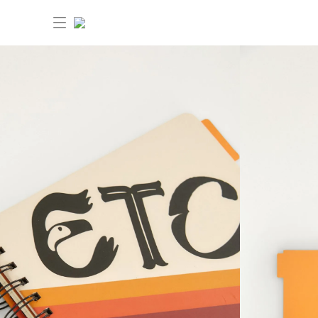
30%OFF ANIVERSÁRIO FARM Etc
Dia dos pais: 40%OFF
Novidades
Produtos
Novidades
Bazar 30%OFF
Produtos