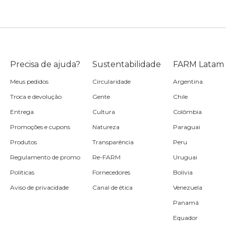
Precisa de ajuda?
Sustentabilidade
FARM Latam
Meus pedidos
Circularidade
Argentina
Troca e devolução
Gente
Chile
Entrega
Cultura
Colômbia
Promoções e cupons
Natureza
Paraguai
Produtos
Transparência
Peru
Regulamento de promo
Re-FARM
Uruguai
Políticas
Fornecedores
Bolívia
Aviso de privacidade
Canal de ética
Venezuela
Panamá
Equador