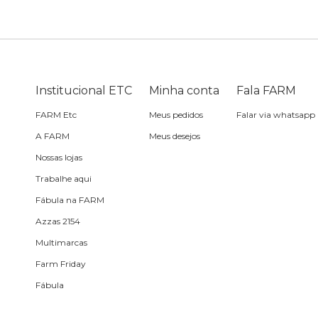
Sling
Sabonete
Sling
praia
Corda de celular
Frescobol
Caixa de metal
Bola
Institucional ETC
Minha conta
Fala FARM
FARM Etc
Meus pedidos
Falar via whatsapp
Espelho de bolsa
A FARM
Meus desejos
Nossas lojas
Chaveiro
Trabalhe aqui
Fábula na FARM
Meia
Azzas 2154
Multimarcas
Almofada de viagem
Farm Friday
Fábula