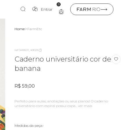
0
Entrar
Home
FarmEtc
ref 349601_49026
Caderno universitário cor de
banana
R$ 59,00
Perfeito para aulas, anotações ou seus planos! O caderno
universitário com espiral possui capa...
ver mais
Medidas da peça