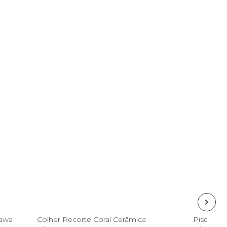
U
nawa
Colher Recorte Coral Cerâmica