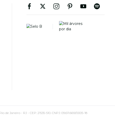
 Janeiro - RJ - CEP: 21535-510. CNPJ: 09.611.669/0005-18