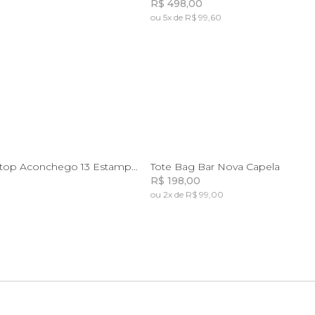
R$ 498,00
ou 5x de R$ 99,60
Incluir na mochila
Incluir na mochila
U
U
Capa De Laptop Aconchego 13 Estampada Folha
Tote Bag Bar Nova Capela
R$ 198,00
ou 2x de R$ 99,00
Incluir na mochila
Incluir na mochila
Incluir na mochila
Incluir na mochila