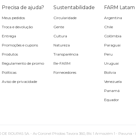
Precisa de ajuda?
Sustentabilidade
FARM Latam
Meus pedidos
Circularidade
Argentina
Troca e devolução
Gente
Chile
Entrega
Cultura
Colômbia
Promoções e cupons
Natureza
Paraguai
Produtos
Transparência
Peru
Regulamento de promo
Re-FARM
Uruguai
Políticas
Fornecedores
Bolívia
Aviso de privacidade
Venezuela
Panamá
Equador
PAS SA. - Av Coronel Phidias Tavora 360, Blc 1 Armazém 1 - Pavuna - Rio de