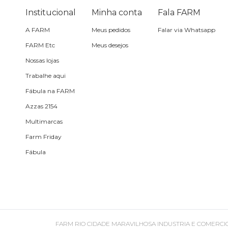
Óculos de sol
Institucional
Minha conta
Fala FARM
A FARM
Meus pedidos
Falar via Whatsapp
Pin e patch
FARM Etc
Meus desejos
Nossas lojas
Planner
Trabalhe aqui
Fábula na FARM
Pochete
Azzas 2154
Multimarcas
Porta incenso e incensário
Farm Friday
Fábula
Porta isqueiro
Sabonete
Skate
FARM RIO CIDADE MARAVILHOSA INDUSTRIA E COMERCIO DE ROU