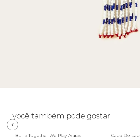
Camping
Casaco
Saia
Canga
Fantasia
Calça
Cartão postal
Acessório
Casaco
Carteira
Jeans
Cooler
Praia
Corda de celular
Acessório
Espelho de bolsa
você também pode gostar
Estojo
U
Boné Together We Play Araras