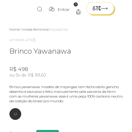
0
Entrar
home
moda feminina
acessórios
ref 310409_2276
Brinco Yawanawa
R$ 498
ou 5x de R$ 99,60
brinco yawanawa. modelo de miçangas. tem fecho estilo gancho.
desenho é exclusivo e feito manualmente pela parceria da farm
com as mulheres yawanawa. essa é uma peça 100% carbono neutro
da coleção do brasil pro mundo.
U