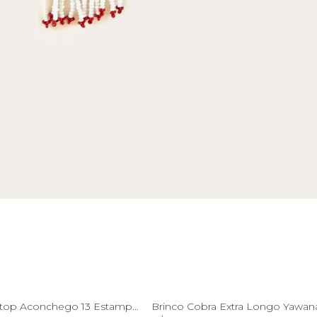
U
U
Capa De Laptop Aconchego 13 Estampada Folha
Brinco Cobra Extra Longo Yawa