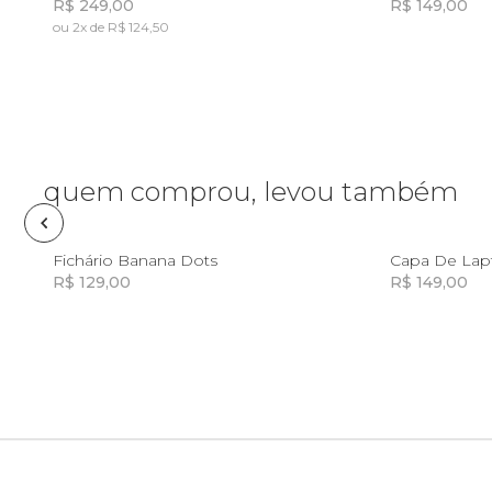
R$ 249,00
R$ 149,00
ou 2x de R$ 124,50
Fone e headphone
Incluir na mochila
Incluir na mochila
Frescobol
Lancheira
quem comprou, levou também
Lenço
U
Fichário Banana Dots
R$ 129,00
R$ 149,00
Mala
Incluir na mochila
Incluir na mochila
Meia
Necessaire