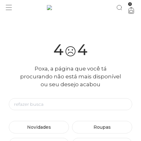
0
você merece 30% OFF pra comemorar com a gente
aproveita!
4
4
Poxa, a página que você tá
procurando não está mais disponível
ou seu desejo acabou
Novidades
Roupas