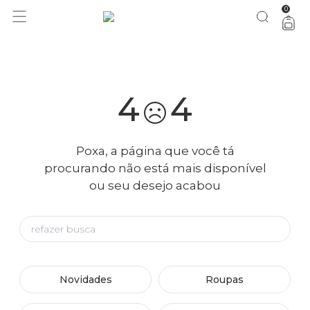
0
você merece 30% OFF pra comemorar com a gente
aproveita!
4
4
Poxa, a página que você tá
procurando não está mais disponível
ou seu desejo acabou
Novidades
Roupas