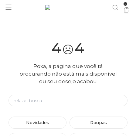
0
você merece 30% OFF pra comemorar com a gente
aproveita!
4
4
Poxa, a página que você tá
procurando não está mais disponível
ou seu desejo acabou
Novidades
Roupas