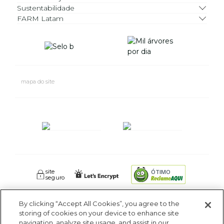
Sustentabilidade
FARM Latam
mapa do site
site
ÓTIMO
seguro
By clicking “Accept All Cookies”, you agree to the
FARM RIO CIDADE MARAVILHOSA INDUSTRIA E COMERCIO DE
storing of cookies on your device to enhance site
ROUPAS SA. - Av Coronel Phidias Tavora 360, Blc 1 Armazém 1 -
navigation, analyze site usage, and assist in our