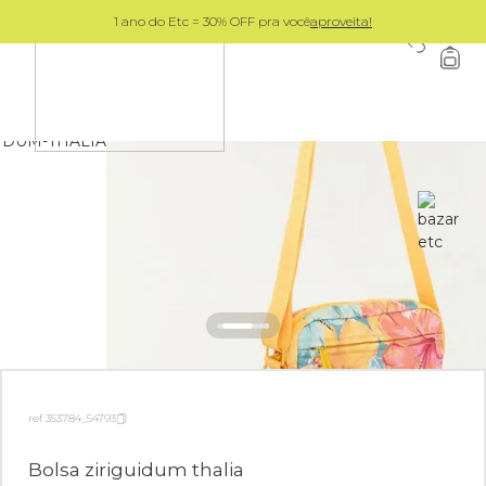
1 ano do Etc = 30% OFF pra você
aproveita!
0
ref 353784_54793
Bolsa ziriguidum thalia