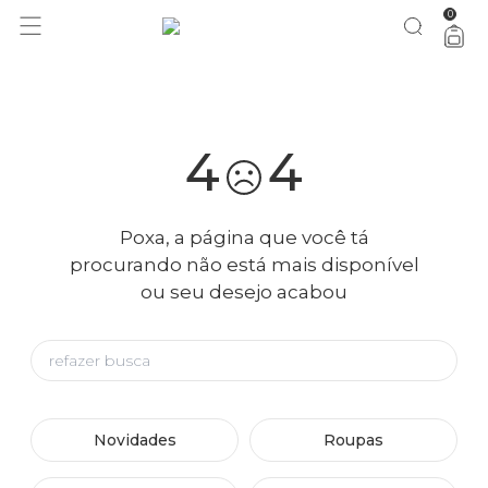
0
você merece 30% OFF pra comemorar com a gente
aproveita!
4
4
Poxa, a página que você tá
procurando não está mais disponível
ou seu desejo acabou
Novidades
Roupas