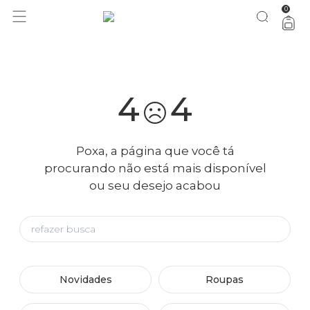
0
você merece 30% OFF pra comemorar com a gente
aproveita!
4
4
Poxa, a página que você tá
procurando não está mais disponível
ou seu desejo acabou
Novidades
Roupas