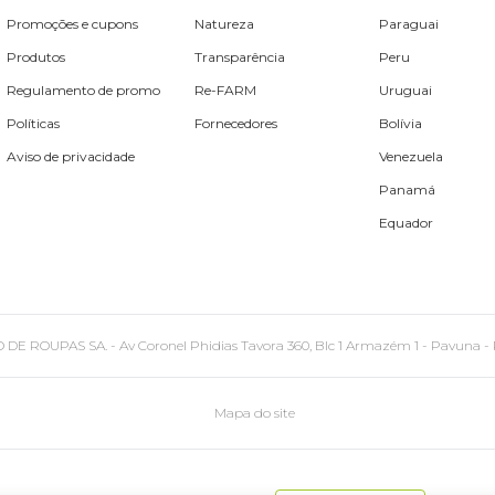
Promoções e cupons
Natureza
Paraguai
Produtos
Transparência
Peru
Regulamento de promo
Re-FARM
Uruguai
Políticas
Fornecedores
Bolívia
Aviso de privacidade
Venezuela
Panamá
Equador
PAS SA. - Av Coronel Phidias Tavora 360, Blc 1 Armazém 1 - Pavuna - Rio de
Mapa do site