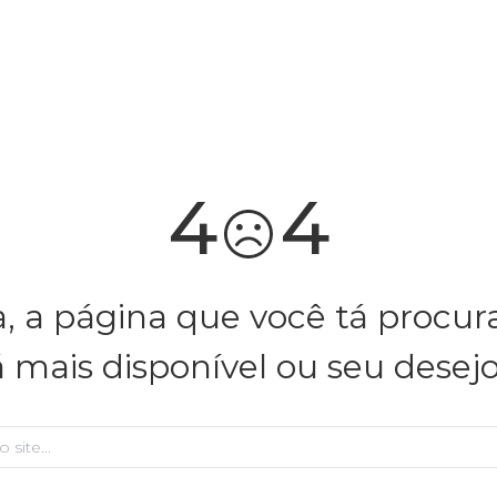
você merece 30% OFF pra comemorar com a gente
aproveita!
4
4
, a página que você tá procu
á mais disponível ou seu desej