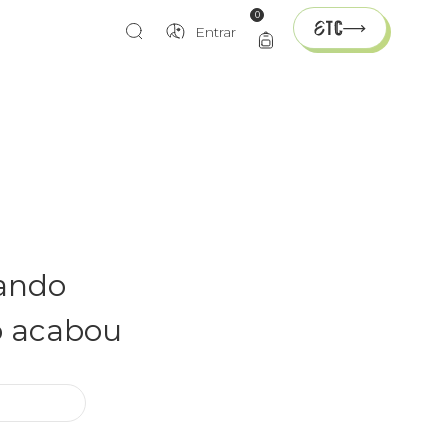
0
Entrar
rando
o acabou