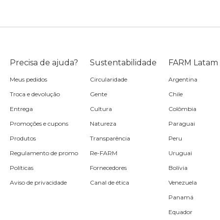
Precisa de ajuda?
Sustentabilidade
FARM Latam
Meus pedidos
Circularidade
Argentina
Troca e devolução
Gente
Chile
Entrega
Cultura
Colômbia
Promoções e cupons
Natureza
Paraguai
Produtos
Transparência
Peru
Regulamento de promo
Re-FARM
Uruguai
Políticas
Fornecedores
Bolívia
Aviso de privacidade
Canal de ética
Venezuela
Panamá
Equador