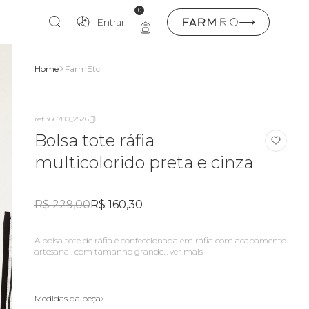
0
Entrar
Home
FarmEtc
ref 366780_7526
Bolsa tote ráfia
multicolorido preta e cinza
R$ 229,00
R$ 160,30
a bolsa tote de ráfia é confeccionada em ráfia com acabamento
artesanal. com tamanho grande...
ver mais
Medidas da peça