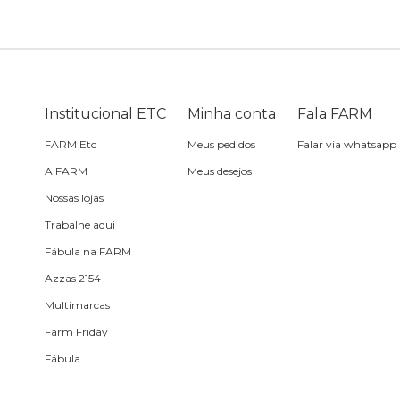
Bike
Planner
Cartão postal
Pra cabelo
Bolsa de praia
Sabonete
headphone
Skate
Estojo
Lenço
Meia
Boné
Bola
Travesseiro de
Sling
Sabonete
Sling
Institucional ETC
Minha conta
Fala FARM
praia
FARM Etc
Meus pedidos
Falar via whatsapp
Corda de celular
Frescobol
A FARM
Meus desejos
Nossas lojas
Caixa de metal
Bola
Trabalhe aqui
Fábula na FARM
Espelho de bolsa
Azzas 2154
Multimarcas
Chaveiro
Farm Friday
Fábula
Meia