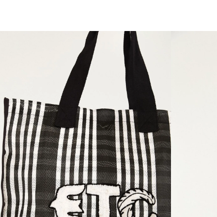
você merece 30% OFF pra comemorar com a gente
aproveita!