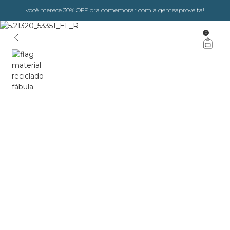
você merece 30% OFF pra comemorar com a gente
aproveita!
0