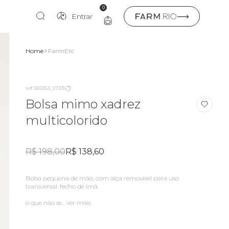
0
Entrar
Home
FarmEtc
ref 369353_57335
Bolsa mimo xadrez
multicolorido
R$ 198,00
R$ 138,60
bolsa pequena de mão, com alça removível para uso
transversal. fecho de imã.
o que não se...
ver mais