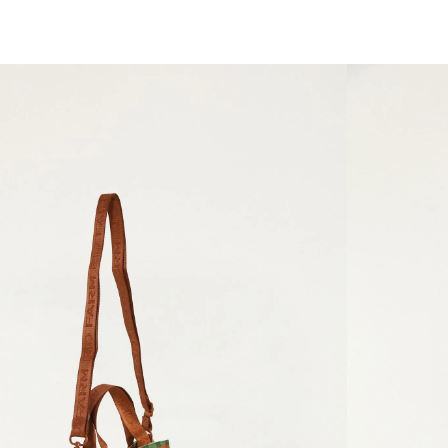
você merece 30% OFF pra comemorar com a gente
aproveita!