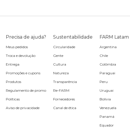
Precisa de ajuda?
Sustentabilidade
FARM Latam
Meus pedidos
Circularidade
Argentina
Troca e devolução
Gente
Chile
Entrega
Cultura
Colômbia
Promoções e cupons
Natureza
Paraguai
Produtos
Transparência
Peru
Regulamento de promo
Re-FARM
Uruguai
Políticas
Fornecedores
Bolívia
Aviso de privacidade
Canal de ética
Venezuela
Panamá
Equador