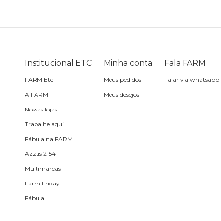
Bike
Planner
Cartão postal
Pra cabelo
Bolsa de praia
Sabonete
headphone
Skate
Estojo
Lenço
Meia
Boné
Bola
Travesseiro de
Sling
Sabonete
Sling
Institucional ETC
Minha conta
Fala FARM
praia
FARM Etc
Meus pedidos
Falar via whatsapp
Corda de celular
Frescobol
A FARM
Meus desejos
Nossas lojas
Caixa de metal
Bola
Trabalhe aqui
Fábula na FARM
Espelho de bolsa
Azzas 2154
Multimarcas
Chaveiro
Farm Friday
Fábula
Meia