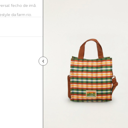
rsal. fecho de imã.
style da farm rio.