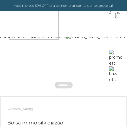
você merece 30% OFF pra comemorar com a gente
aproveita!
0
ref 358658_54781
Bolsa mimo silk diazão