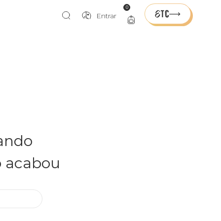
0
Entrar
rando
o acabou