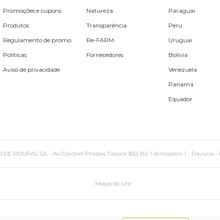
Promoções e cupons
Natureza
Paraguai
Produtos
Transparência
Peru
Regulamento de promo
Re-FARM
Uruguai
Políticas
Fornecedores
Bolívia
Aviso de privacidade
Venezuela
Panamá
Equador
PAS SA. - Av Coronel Phidias Tavora 360, Blc 1 Armazém 1 - Pavuna - Rio de
Mapa do site