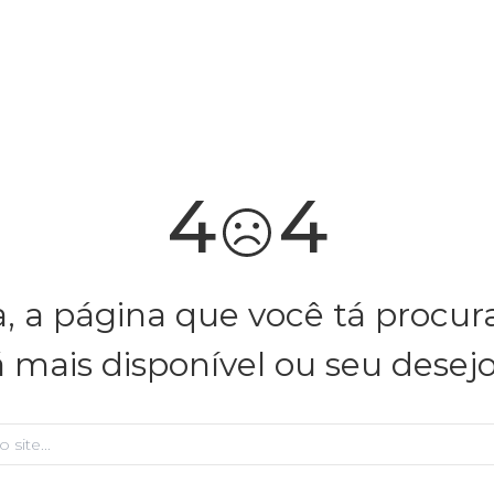
você merece 30% OFF pra comemorar com a gente
aproveita!
4
4
, a página que você tá procu
á mais disponível ou seu desej