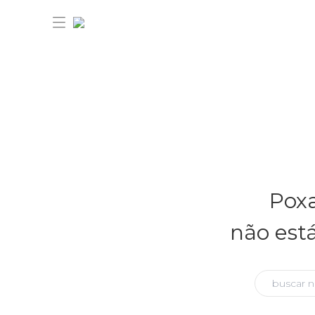
30% OFF ANIVERSÁRIO FARM
Novidades
Poxa
Roupas
Novidades
não est
Bazar
Roupas
Ver tudo
FARM Etc
Bazar