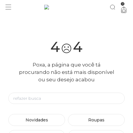
0
você merece 30% OFF pra comemorar com a gente
aproveita!
4
4
Poxa, a página que você tá
procurando não está mais disponível
ou seu desejo acabou
Novidades
Roupas