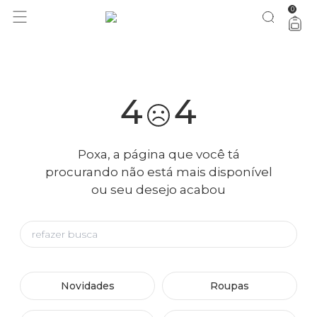
0
você merece 30% OFF pra comemorar com a gente
aproveita!
4
4
Poxa, a página que você tá
procurando não está mais disponível
ou seu desejo acabou
Novidades
Roupas