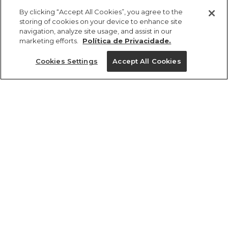
comprar
R$ 149,00
By clicking “Accept All Cookies”, you agree to the
storing of cookies on your device to enhance site
navigation, analyze site usage, and assist in our
marketing efforts.
Política de Privacidade.
Cookies Settings
Accept All Cookies
ref 357471_00307
Bolsa Da Gema
Romance Em Flor
Tamanhos
vendido por parceiro FARM
saiba mais
R$ 149,00
U
tamanhos
1 un.
1 un.
U
Ver medidas da peça