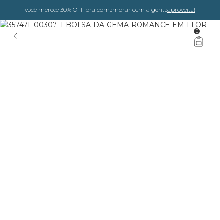
você merece 30% OFF pra comemorar com a gente
aproveita!
0