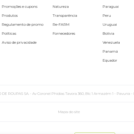
Promoções e cupons
Natureza
Paraguai
Produtos
Transparência
Peru
Regulamento de promo
Re-FARM
Uruguai
Políticas
Fornecedores
Bolívia
Aviso de privacidade
Venezuela
Panamá
Equador
PAS SA. - Av Coronel Phidias Tavora 360, Blc 1 Armazém 1 - Pavuna - Rio de
Mapa do site