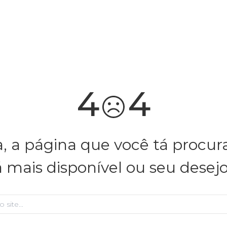
você merece 30% OFF pra comemorar com a gente
aproveita!
4
4
, a página que você tá procu
á mais disponível ou seu desej