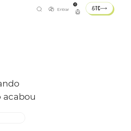
0
Entrar
rando
o acabou